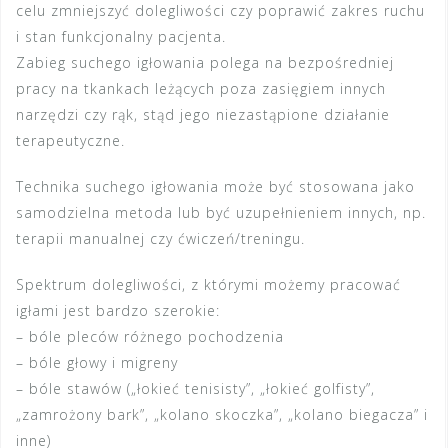
celu zmniejszyć dolegliwości czy poprawić zakres ruchu
i stan funkcjonalny pacjenta.
Zabieg suchego igłowania polega na bezpośredniej
pracy na tkankach leżących poza zasięgiem innych
narzędzi czy rąk, stąd jego niezastąpione działanie
terapeutyczne.
Technika suchego igłowania może być stosowana jako
samodzielna metoda lub być uzupełnieniem innych, np.
terapii manualnej czy ćwiczeń/treningu.
Spektrum dolegliwości, z którymi możemy pracować
igłami jest bardzo szerokie:
– bóle pleców różnego pochodzenia
– bóle głowy i migreny
– bóle stawów („łokieć tenisisty”, „łokieć golfisty”,
„zamrożony bark”, „kolano skoczka”, „kolano biegacza” i
inne)